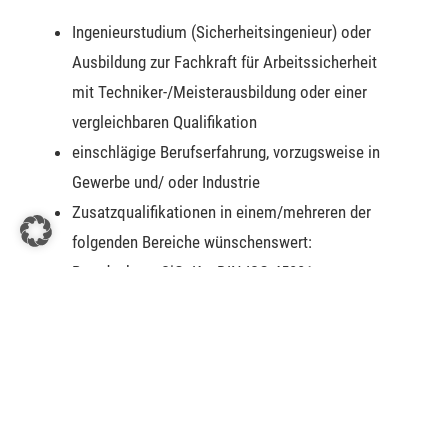
Ingenieurstudium (Sicherheitsingenieur) oder
Ausbildung zur Fachkraft für Arbeitssicherheit
mit Techniker-/Meisterausbildung oder einer
vergleichbaren Qualifikation
einschlägige Berufserfahrung, vorzugsweise in
Gewerbe und/ oder Industrie
Zusatzqualifikationen in einem/mehreren der
folgenden Bereiche wünschenswert:
Brandschutz, SiGeKo, DIN ISO 45001,
umweltrechtliche Vorgaben
gute MS-Office Kenntnisse und Erfahrung im
Umgang von Outlook
sehr gute Deutschkenntnisse sowie ein gutes
Ausdrucksvermögen